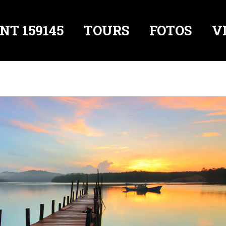
NT 159145
TOURS
FOTOS
V