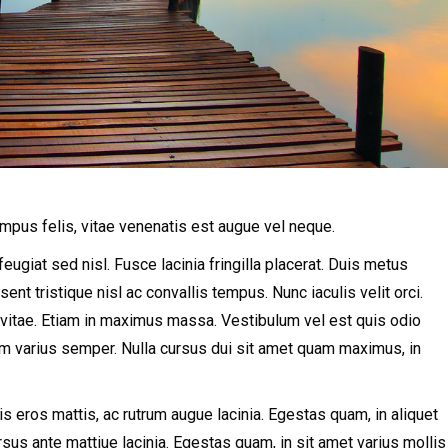
empus felis, vitae venenatis est augue vel neque.
ugiat sed nisl. Fusce lacinia fringilla placerat. Duis metus
sent tristique nisl ac convallis tempus. Nunc iaculis velit orci.
vitae. Etiam in maximus massa. Vestibulum vel est quis odio
iam varius semper. Nulla cursus dui sit amet quam maximus, in
is eros mattis, ac rutrum augue lacinia. Egestas quam, in aliquet
us ante mattiue lacinia. Egestas quam, in sit amet varius mollis