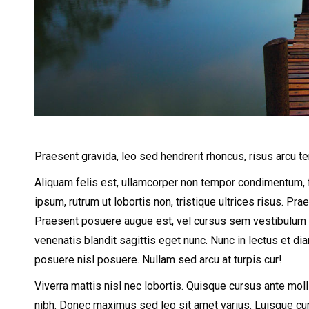
Praesent gravida, leo sed hendrerit rhoncus, risus arcu t
Aliquam felis est, ullamcorper non tempor condimentum, fe
ipsum, rutrum ut lobortis non, tristique ultrices risus. Prae
Praesent posuere augue est, vel cursus sem vestibulum 
venenatis blandit sagittis eget nunc. Nunc in lectus et d
posuere nisl posuere. Nullam sed arcu at turpis cur!
Viverra mattis nisl nec lobortis. Quisque cursus ante moll
nibh. Donec maximus sed leo sit amet varius. Luisque curs