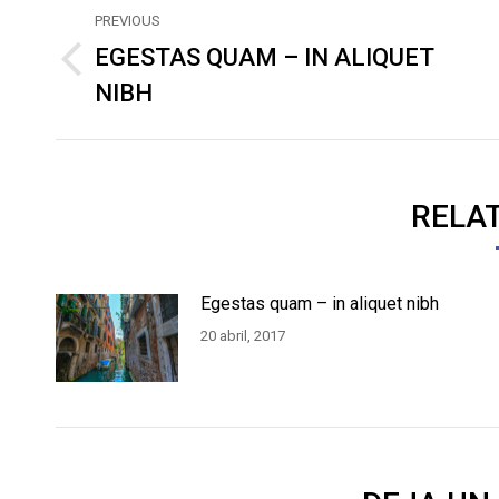
POST
PREVIOUS
NAVIGATION
EGESTAS QUAM – IN ALIQUET
Previous
NIBH
post:
RELA
Egestas quam – in aliquet nibh
20 abril, 2017